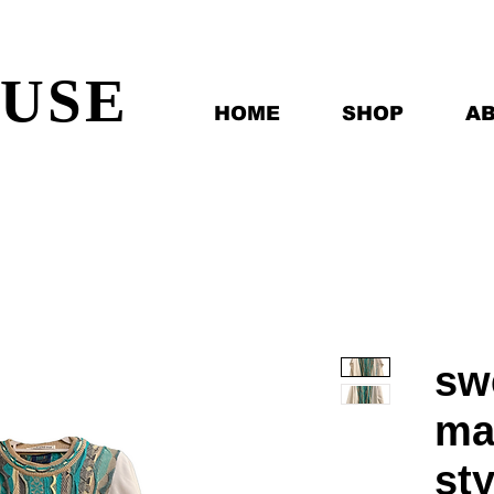
EUSE
HOME
SHOP
A
sw
ma
sty