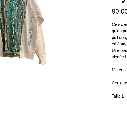
90,0
Ce swea
qu'un p
pull coo
côté aty
Une piè
signée
Matériau
Couleurs
Taille L