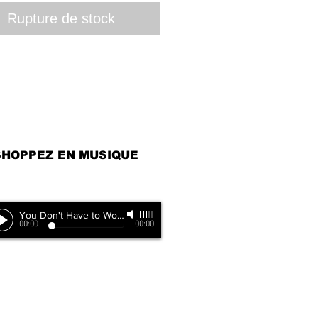
Rupture de stock
SHOPPEZ EN MUSIQUE
You Don't Have to Worry (Remix)
-
Mary J.Blige
00:00
00:00