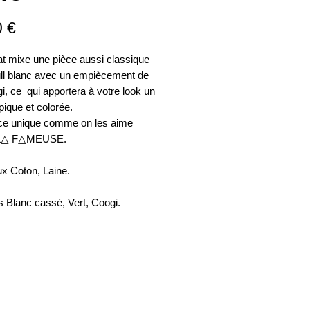
Prix
0 €
t mixe une pièce aussi classique
ull blanc avec un empiècement de
gi, ce qui apportera à votre look un
pique et colorée.
ce unique comme on les aime
 L△ F△MEUSE.
x Coton, Laine.
 Blanc cassé, Vert, Coogi.