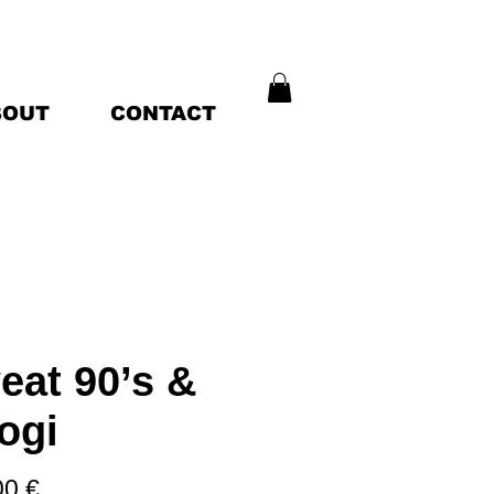
BOUT
CONTACT
eat 90’s &
ogi
Prix
00 €