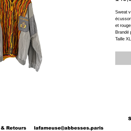
Sweat vi
écusson
et rouge
Brandé 
Taille XL
 & Retours
lafameuse@abbesses.paris