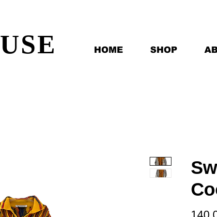
EUSE
HOME
SHOP
A
Sw
Co
140,