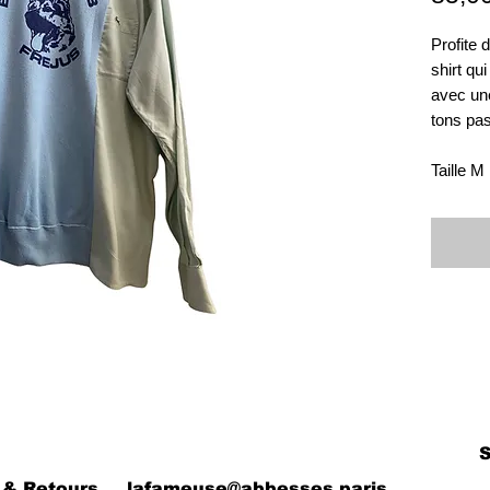
Profite 
shirt qu
avec un
tons past
Taille M
 & Retours
lafameuse@abbesses.paris