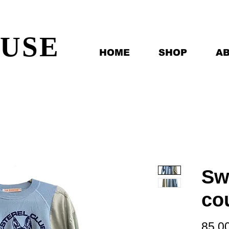
EUSE
HOME
SHOP
A
Sw
co
85,0