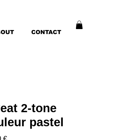
BOUT
CONTACT
eat 2-tone
uleur pastel
Prix
0 €