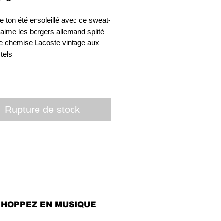
de ton été ensoleillé avec ce sweat-
i aime les bergers allemand splité 
e chemise Lacoste vintage aux 
els 

Rupture de stock
SHOPPEZ EN MUSIQUE