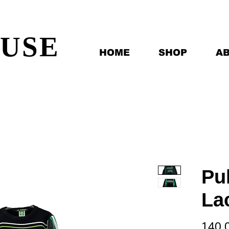
EUSE
HOME
SHOP
A
Pu
La
140,