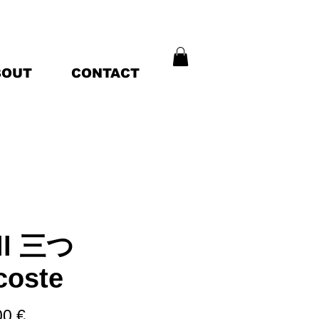
BOUT
CONTACT
ll 三つ
coste
Prix
00 €