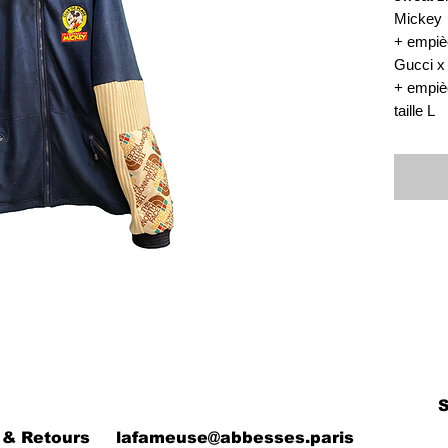
Mickey

+ empiè
Gucci x 
+ empièc
taille L
 & Retours
lafameuse@abbesses.paris