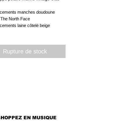
cements manches doudoune 
The North Face 

ements laine côtelé beige

Rupture de stock
SHOPPEZ EN MUSIQUE