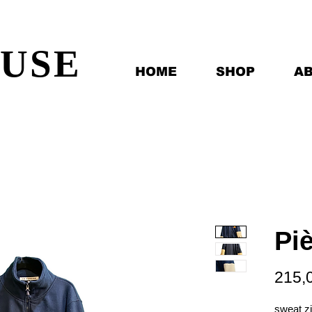
EUSE
HOME
SHOP
A
Pi
215,
sweat zi