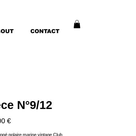
BOUT
CONTACT
èce N°9/12
Prix
00 €
ppé polaire marine vintage Club 