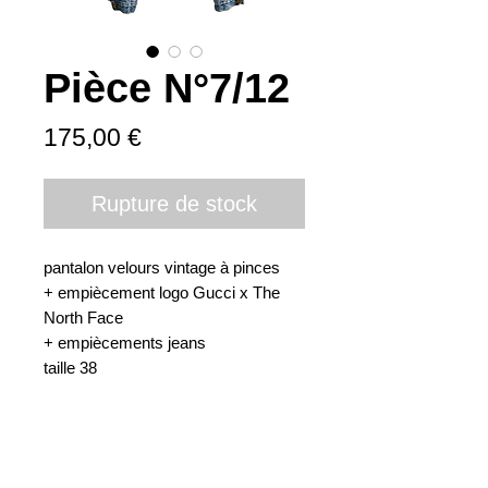
Pièce N°7/12
Prix
175,00 €
Rupture de stock
pantalon velours vintage à pinces 

+ empiècement logo Gucci x The 
North Face

+ empiècements jeans 

taille 38
LA FAMEUSE
Shop
About